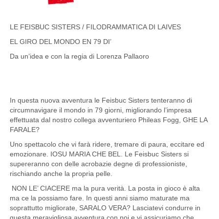
LE FEISBUC SISTERS / FILODRAMMATICA DI LAIVES
EL GIRO DEL MONDO EN 79 DI’
Da un’idea e con la regia di Lorenza Pallaoro
In questa nuova avventura le Feisbuc Sisters tenteranno di
circumnavigare il mondo in 79 giorni, migliorando l’impresa
effettuata dal nostro collega avventuriero Phileas Fogg, GHE LA
FARALE?
Uno spettacolo che vi farà ridere, tremare di paura, eccitare ed
emozionare. IOSU MARIA CHE BEL. Le Feisbuc Sisters si
supereranno con delle acrobazie degne di professioniste,
rischiando anche la propria pelle.
NON LE’ CIACERE ma la pura verità. La posta in gioco è alta
ma ce la possiamo fare. In questi anni siamo maturate ma
soprattutto migliorate, SARALO VERA? Lasciatevi condurre in
questa meravigliosa avventura con noi e vi assicuriamo che