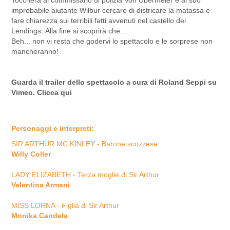
Toccherà al commissario di polizia Von Ubermeier e al suo
improbabile aiutante Wilbur cercare di districare la matassa e
fare chiarezza sui terribili fatti avvenuti nel castello dei
Lendings. Alla fine si scoprirà che...
Beh... non vi resta che godervi lo spettacolo e le sorprese non
mancheranno!
Guarda il trailer dello spettacolo a cura di Roland Seppi su
Vimeo. Clicca
qui
Personaggi e interpreti:
SIR ARTHUR MC KINLEY - Barone scozzese
Willy Coller
LADY ELIZABETH - Terza moglie di Sir Arthur
Valentina Armani
MISS LORNA - Figlia di Sir Arthur
Monika Candela