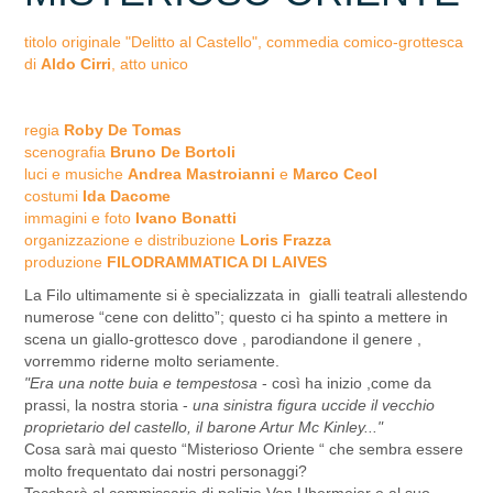
titolo originale "Delitto al Castello", commedia comico-grottesca
di
Aldo Cirri
, atto unico
regia
Roby De Tomas
scenografia
Bruno De Bortoli
luci e musiche
Andrea Mastroianni
e
Marco Ceol
costumi
Ida Dacome
immagini e foto
Ivano Bonatti
organizzazione e distribuzione
Loris Frazza
produzione
FILODRAMMATICA DI LAIVES
La Filo ultimamente si è specializzata in gialli teatrali allestendo
numerose “cene con delitto”; questo ci ha spinto a mettere in
scena un giallo-grottesco dove , parodiandone il genere ,
vorremmo riderne molto seriamente.
"Era una notte buia e tempestosa
- così ha inizio ,come da
prassi, la nostra storia -
una sinistra figura uccide il vecchio
proprietario del castello, il barone Artur Mc Kinley..."
Cosa sarà mai questo “Misterioso Oriente “ che sembra essere
molto frequentato dai nostri personaggi?