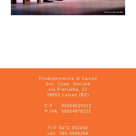
Filodrammatica di Laives
Soc. Coop. Sociale
via Pietralba, 37
39055 Laives (BZ)
C.F. 80004020212
P.IVA 00654870211
T+F 0471 952650
cell. 366 6606396