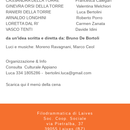
CASSANDRA DELLA TORRE Francesca Calegari
GINEVRA ORSI DELLA TORRE Valentina Melchiori
RANIERI DELLA TORRE Luca Bertolini
ARNALDO LONGHINI Roberto Porro
LORETTA DAL RI’ Carmen Zanata
VASCO TENTI Davide Idini
da un'idea scritta e diretta da: Bruno De Bortoli
Luci e musiche: Moreno Ravagnani, Marco Ceol
Organizzazione & Info
Consulta Culturale Appiano
Luca 334 1805286 -
bertolini.luca@gmail.com
Scarica qui il menù della cena
Filodrammatica di Laives
Soc. Coop. Sociale
via Pietralba, 37
39055 Laives (BZ)