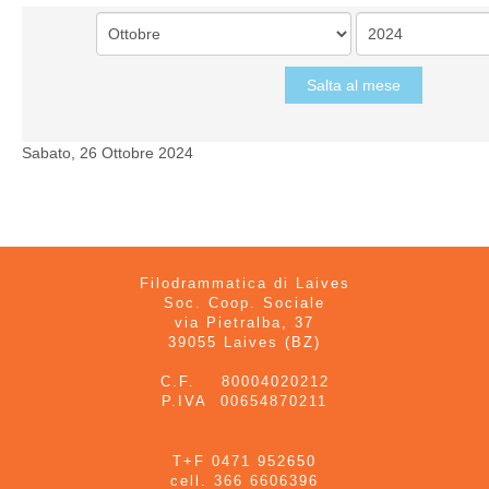
Salta al mese
Sabato, 26 Ottobre 2024
Filodrammatica di Laives
Soc. Coop. Sociale
via Pietralba, 37
39055 Laives (BZ)
C.F. 80004020212
P.IVA 00654870211
T+F 0471 952650
cell. 366 6606396