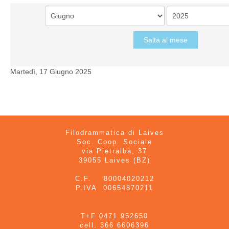
Salta al mese
Martedì, 17 Giugno 2025
Filodrammatica di Laives
Soc. Coop. Sociale
via Pietralba, 37
39055 Laives (BZ)
C.F. 80004020212
P.IVA 00654870211
T+F 0471 952650
cell. 366 6606396