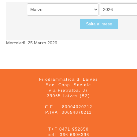
Salta al mese
Mercoledì, 25 Marzo 2026
Filodrammatica di Laives
Soc. Coop. Sociale
via Pietralba, 37
39055 Laives (BZ)
C.F. 80004020212
P.IVA 00654870211
T+F 0471 952650
cell. 366 6606396