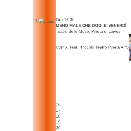
Ore 16:30
11
MENO MALE CHE OGGI E’ VENERDÌ
Teatro delle Muse, Pineta di Laives.
Comp. Teat. “Piccolo Teatro Pineta APS
16
17
18
19
20