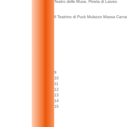
Teatro delle Muse, Pineta di Laives.
Il Teatrino di Puck Mulazzo Massa Carra
9
10
11
12
13
14
15