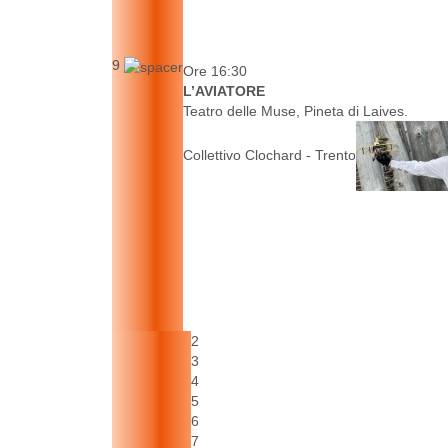
9
Ore 16:30
L’AVIATORE
Teatro delle Muse, Pineta di Laives.
Collettivo Clochard - Trento
2
3
4
5
6
7