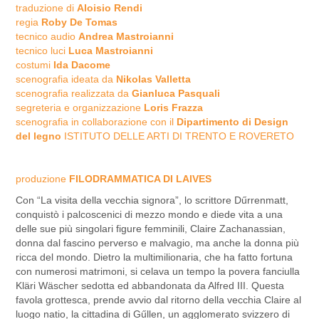
traduzione di
Aloisio Rendi
regia
Roby De Tomas
tecnico audio
Andrea Mastroianni
tecnico luci
Luca Mastroianni
costumi
Ida Dacome
scenografia ideata da
Nikolas Valletta
scenografia realizzata da
Gianluca Pasquali
segreteria e organizzazione
Loris Frazza
scenografia in collaborazione con il
Dipartimento di Design
del legno
ISTITUTO DELLE ARTI DI TRENTO E ROVERETO
produzione
FILODRAMMATICA DI LAIVES
Con “La visita della vecchia signora”, lo scrittore Dűrrenmatt,
conquistò i palcoscenici di mezzo mondo e diede vita a una
delle sue più singolari figure femminili, Claire Zachanassian,
donna dal fascino perverso e malvagio, ma anche la donna più
ricca del mondo. Dietro la multimilionaria, che ha fatto fortuna
con numerosi matrimoni, si celava un tempo la povera fanciulla
Kläri Wäscher sedotta ed abbandonata da Alfred III. Questa
favola grottesca, prende avvio dal ritorno della vecchia Claire al
luogo natio, la cittadina di Gűllen, un agglomerato svizzero di