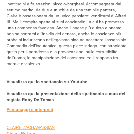
inettitudini e frustrazioni piccolo-borghesi. Accompagnata dal
settimo marito, da due eunuchi e da una temibile pantera,
Claire è ossessionata da un unico pensiero: vendicarsi di Alfred
III. Ma il compito spetta ai suoi concittadini, a cui ha promesso
una ricompensa favolosa. Anche il paese più quieto e onesto
non sa sottrarsi all’insidia del denaro, anche le coscienze più
probe si induriscono nell’egoismo sino ad accettare l’assassinio.
Commedia dell’inautentico, questa piece indaga, con straniante
gusto per il paradosso e la provocazione, sulla corruttibilità
dell’uomo, la manipolazione del consenso ed il rapporto fra
morale e violenza.
Visualizza qui lo spettacolo su Youtube
Visualizza
qui
la presentazione dello spettacolo a cura del
regista Roby De Tomas
Personaggi e interpreti
CLAIRE ZACHANASSIAN
Chiara Bolzoni