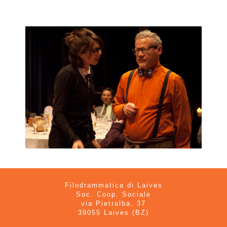
Filodrammatica di Laives
Soc. Coop. Sociale
via Pietralba, 37
39055 Laives (BZ)