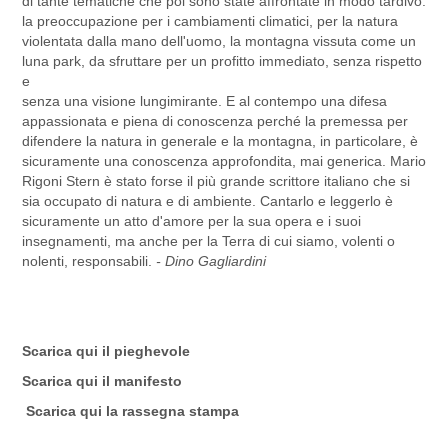
di tante tematiche che poi sono state affrontate in modo tardivo:
la preoccupazione per i cambiamenti climatici, per la natura
violentata dalla mano dell'uomo, la montagna vissuta come un
luna park, da sfruttare per un profitto immediato, senza rispetto
e
senza una visione lungimirante. E al contempo una difesa
appassionata e piena di conoscenza perché la premessa per
difendere la natura in generale e la montagna, in particolare, è
sicuramente una conoscenza approfondita, mai generica. Mario
Rigoni Stern è stato forse il più grande scrittore italiano che si
sia occupato di natura e di ambiente. Cantarlo e leggerlo è
sicuramente un atto d'amore per la sua opera e i suoi
insegnamenti, ma anche per la Terra di cui siamo, volenti o
nolenti, responsabili.
- Dino Gagliardini
Scarica qui il pieghevole
Scarica qui il manifesto
Scarica qui la rassegna stampa