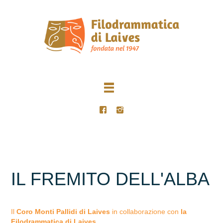
IL FREMITO DELL'ALBA
Il
Coro Monti Pallidi di Laives
in collaborazione con
la
Filodrammatica di Laives