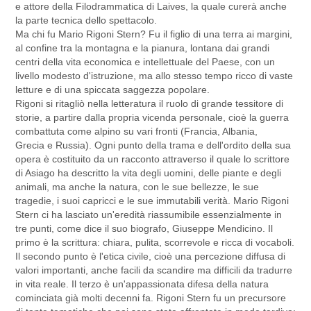
e attore della Filodrammatica di Laives, la quale curerà anche
la parte tecnica dello spettacolo.
Ma chi fu Mario Rigoni Stern? Fu il figlio di una terra ai margini,
al confine tra la montagna e la pianura, lontana dai grandi
centri della vita economica e intellettuale del Paese, con un
livello modesto d'istruzione, ma allo stesso tempo ricco di vaste
letture e di una spiccata saggezza popolare.
Rigoni si ritagliò nella letteratura il ruolo di grande tessitore di
storie, a partire dalla propria vicenda personale, cioè la guerra
combattuta come alpino su vari fronti (Francia, Albania,
Grecia e Russia). Ogni punto della trama e dell'ordito della sua
opera è costituito da un racconto attraverso il quale lo scrittore
di Asiago ha descritto la vita degli uomini, delle piante e degli
animali, ma anche la natura, con le sue bellezze, le sue
tragedie, i suoi capricci e le sue immutabili verità. Mario Rigoni
Stern ci ha lasciato un'eredità riassumibile essenzialmente in
tre punti, come dice il suo biografo, Giuseppe Mendicino. Il
primo è la scrittura: chiara, pulita, scorrevole e ricca di vocaboli.
Il secondo punto è l'etica civile, cioè una percezione diffusa di
valori importanti, anche facili da scandire ma difficili da tradurre
in vita reale. Il terzo è un'appassionata difesa della natura
cominciata già molti decenni fa. Rigoni Stern fu un precursore