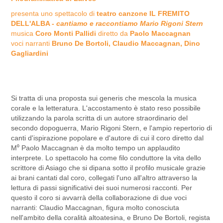
presenta uno spettacolo di
teatro canzone
IL FREMITO
DELL'ALBA -
cantiamo e raccontiamo Mario Rigoni Stern
musica
Coro Monti Pallidi
diretto da
Paolo Maccagnan
voci narranti
Bruno
De Bortoli, Claudio Maccagnan, Dino
Gagliardini
Si tratta di una proposta sui generis che mescola la musica
corale e la letteratura. L'accostamento è stato reso possibile
utilizzando la parola scritta di un autore straordinario del
secondo dopoguerra, Mario Rigoni Stern, e l'ampio repertorio di
canti d'ispirazione popolare e d'autore di cui il coro diretto dal
M⁰ Paolo Maccagnan è da molto tempo un applaudito
interprete. Lo spettacolo ha come filo conduttore la vita dello
scrittore di Asiago che si dipana sotto il profilo musicale grazie
ai brani cantati dal coro, collegati l'uno all'altro attraverso la
lettura di passi significativi dei suoi numerosi racconti. Per
questo il coro si avvarrà della collaborazione di due voci
narranti: Claudio Maccagnan, figura molto conosciuta
nell'ambito della coralità altoatesina, e Bruno De Bortoli, regista