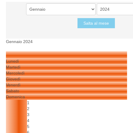
Salta al mese
Gennaio 2024
Lunedì
Martedì
Mercoledì
Giovedì
Venerdì
Sabato
Domenica
1
2
3
4
5
6