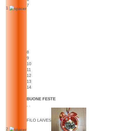
7
1
8
9
10
11
12
13
14
BUONE FESTE
, .
FILO LAIVES
2