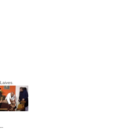
 Laives.
..