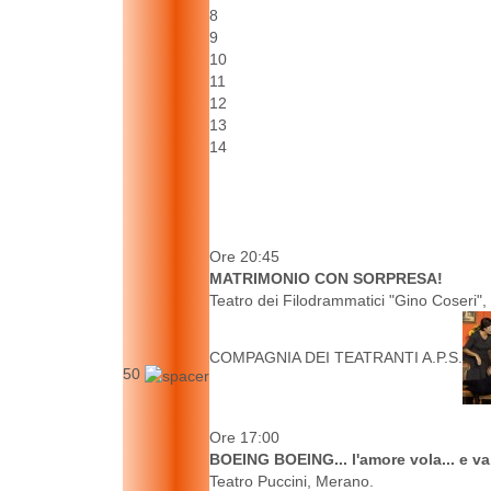
8
9
10
11
12
13
14
Ore 20:45
MATRIMONIO CON SORPRESA!
Teatro dei Filodrammatici "Gino Coseri",
COMPAGNIA DEI TEATRANTI A.P.S.
50
Ore 17:00
BOEING BOEING... l'amore vola... e va.
Teatro Puccini, Merano.