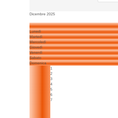
Dicembre 2025
Lunedì
Martedì
Mercoledì
Giovedì
Venerdì
Sabato
Domenica
1
2
3
4
5
6
7