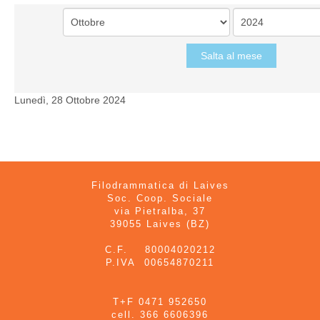
Salta al mese
Lunedì, 28 Ottobre 2024
Filodrammatica di Laives
Soc. Coop. Sociale
via Pietralba, 37
39055 Laives (BZ)
C.F. 80004020212
P.IVA 00654870211
T+F 0471 952650
cell. 366 6606396