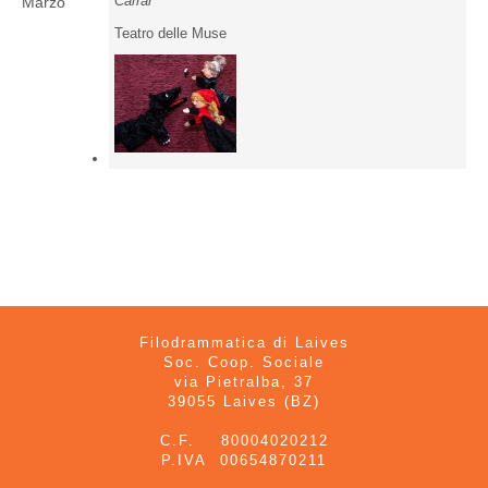
Carrar
Marzo
Teatro delle Muse
Filodrammatica di Laives
Soc. Coop. Sociale
via Pietralba, 37
39055 Laives (BZ)
C.F. 80004020212
P.IVA 00654870211