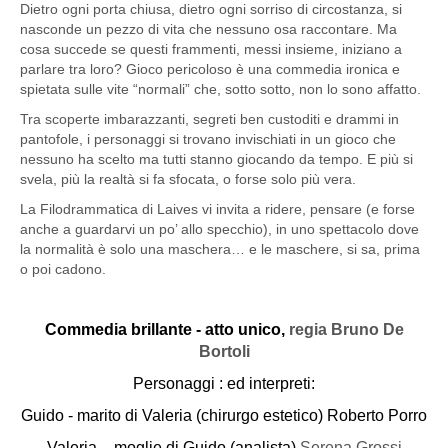
Dietro ogni porta chiusa, dietro ogni sorriso di circostanza, si
nasconde un pezzo di vita che nessuno osa raccontare. Ma
cosa succede se questi frammenti, messi insieme, iniziano a
parlare tra loro? Gioco pericoloso è una commedia ironica e
spietata sulle vite “normali” che, sotto sotto, non lo sono affatto.
Tra scoperte imbarazzanti, segreti ben custoditi e drammi in
pantofole, i personaggi si trovano invischiati in un gioco che
nessuno ha scelto ma tutti stanno giocando da tempo. E più si
svela, più la realtà si fa sfocata, o forse solo più vera.
La Filodrammatica di Laives vi invita a ridere, pensare (e forse
anche a guardarvi un po’ allo specchio), in uno spettacolo dove
la normalità è solo una maschera… e le maschere, si sa, prima
o poi cadono.
Commedia brillante - atto unico,
regia Bruno De
Bortoli
Personaggi : ed interpreti:
Guido - marito di Valeria (chirurgo estetico) Roberto Porro
Valeria – moglie di Guido (analista)
Serena Grossi