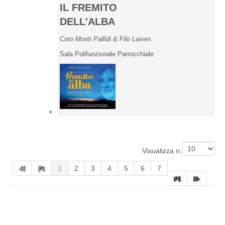
IL FREMITO
DELL'ALBA
Coro Monti Pallidi & Filo Laives
Sala Polifunzionale Parrocchiale
Pagination List Limit
Visualizza n.
1
2
3
4
5
6
7